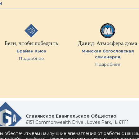
ы
Беги, чтобы победить
Давид: Атмосфера дома
Брайан Хьюз
Минская бoгословская
семинария
Подробнее
Подробнее
Славянское Евангельское Общество
6151 Commonwealth Drive , Loves Park, IL 61111
Политика конфиденциальности
Связаться с нам
бы обеспечить вам наилучшие впечатления от работы с нашим
Донорам. Для самостоятельного доступа