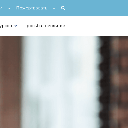
•
•
и
Пожертвовать
урсов
Просьба о молитве