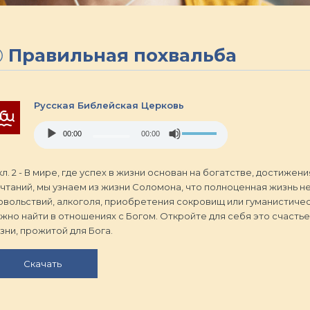
Правильная похвальба
Русская Библейская Церковь
Audio
Use
00:00
00:00
Player
Up/Down
Arrow
keys
кл. 2 - В мире, где успех в жизни основан на богатстве, достиже
to
чтаний, мы узнаем из жизни Соломона, что полноценная жизнь не
increase
овольствий, алкоголя, приобретения сокровищ или гуманистиче
or
жно найти в отношениях с Богом. Откройте для себя это счастье
decrease
зни, прожитой для Бога.
volume.
Скачать