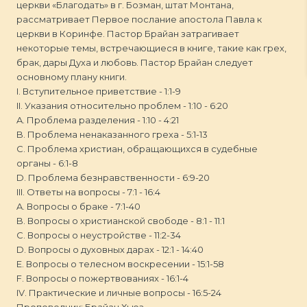
церкви «Благодать» в г. Бозман, штат Монтана,
рассматривает Первое послание апостола Павла к
церкви в Коринфе. Пастор Брайан затрагивает
некоторые темы, встречающиеся в книге, такие как грех,
брак, дары Духа и любовь. Пастор Брайан следует
основному плану книги.
I. Вступительное приветствие - 1:1-9
II. Указания относительно проблем - 1:10 - 6:20
A. Проблема разделения - 1:10 - 4:21
B. Проблема ненаказанного греха - 5:1-13
C. Проблема христиан, обращающихся в судебные
органы - 6:1-8
D. Проблема безнравственности - 6:9-20
III. Ответы на вопросы - 7:1 - 16:4
A. Вопросы о браке - 7:1-40
B. Вопросы о христианской свободе - 8:1 - 11:1
C. Вопросы о неустройстве - 11:2-34
D. Вопросы о духовных дарах - 12:1 - 14:40
E. Вопросы о телесном воскресении - 15:1-58
F. Вопросы о пожертвованиях - 16:1-4
IV. Практические и личные вопросы - 16:5-24