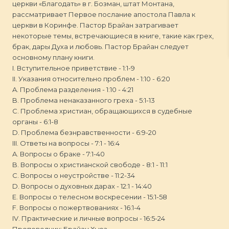
церкви «Благодать» в г. Бозман, штат Монтана,
рассматривает Первое послание апостола Павла к
церкви в Коринфе. Пастор Брайан затрагивает
некоторые темы, встречающиеся в книге, такие как грех,
брак, дары Духа и любовь. Пастор Брайан следует
основному плану книги.
I. Вступительное приветствие - 1:1-9
II. Указания относительно проблем - 1:10 - 6:20
A. Проблема разделения - 1:10 - 4:21
B. Проблема ненаказанного греха - 5:1-13
C. Проблема христиан, обращающихся в судебные
органы - 6:1-8
D. Проблема безнравственности - 6:9-20
III. Ответы на вопросы - 7:1 - 16:4
A. Вопросы о браке - 7:1-40
B. Вопросы о христианской свободе - 8:1 - 11:1
C. Вопросы о неустройстве - 11:2-34
D. Вопросы о духовных дарах - 12:1 - 14:40
E. Вопросы о телесном воскресении - 15:1-58
F. Вопросы о пожертвованиях - 16:1-4
IV. Практические и личные вопросы - 16:5-24