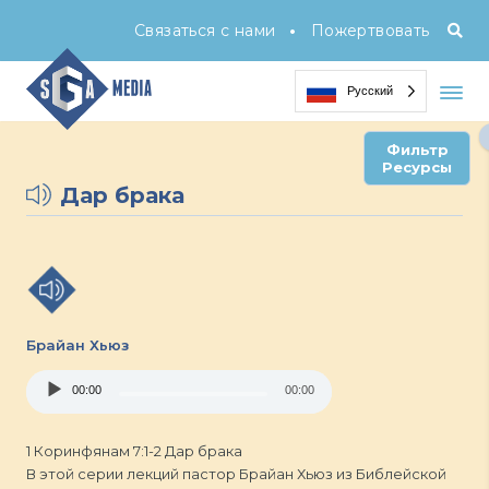
•
Связаться с нами
Пожертвовать
Русский
Фильтр
Ресурсы
Дар брака
Брайан Хьюз
Audio
00:00
00:00
Player
1 Коринфянам 7:1-2 Дар брака
В этой серии лекций пастор Брайан Хьюз из Библейской