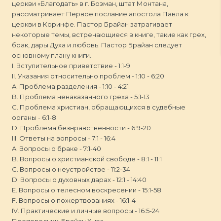
церкви «Благодать» в г. Бозман, штат Монтана,
рассматривает Первое послание апостола Павла к
церкви в Коринфе. Пастор Брайан затрагивает
некоторые темы, встречающиеся в книге, такие как грех,
брак, дары Духа и любовь. Пастор Брайан следует
основному плану книги.
I. Вступительное приветствие - 1:1-9
II. Указания относительно проблем - 1:10 - 6:20
A. Проблема разделения - 1:10 - 4:21
B. Проблема ненаказанного греха - 5:1-13
C. Проблема христиан, обращающихся в судебные
органы - 6:1-8
D. Проблема безнравственности - 6:9-20
III. Ответы на вопросы - 7:1 - 16:4
A. Вопросы о браке - 7:1-40
B. Вопросы о христианской свободе - 8:1 - 11:1
C. Вопросы о неустройстве - 11:2-34
D. Вопросы о духовных дарах - 12:1 - 14:40
E. Вопросы о телесном воскресении - 15:1-58
F. Вопросы о пожертвованиях - 16:1-4
IV. Практические и личные вопросы - 16:5-24