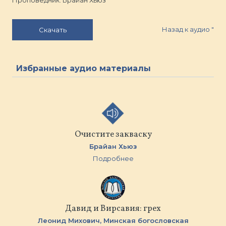
Проповедник: Брайан Хьюз
Назад к аудио
"
Скачать
Избранные аудио материалы
Очистите закваску
Брайан Хьюз
Подробнее
Давид и Вирсавия: грех
Леонид Михович,
Минская бoгословская