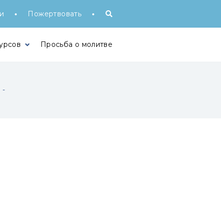
•
•
и
Пожертвовать
урсов
Просьба о молитве
и