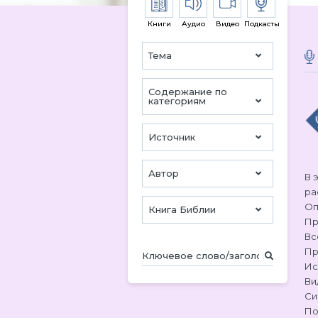
Книги
Аудио
Видео
Подкасты
Тема
Содержание по
категориям
Источник
Автор
В 
ра
Оп
Книга Библии
Пр
Вс
Пр
Ис
Ви
Си
По