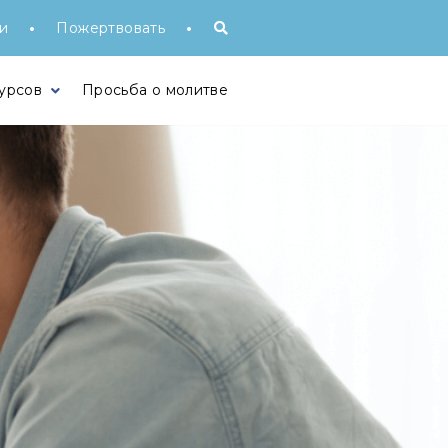
•
•
и
Пожертвовать
урсов
Просьба о молитве