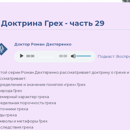
Доктрина Грех - часть 29
Доктор Роман Дехтяренко
Audio
Use
Подкаст:
Воспро
00:00
00:00
Player
Up/Down
Arrow
keys
этой серии Роман Дехтяренко рассматривает доктрину о грехе и 
to
ссматривает:
increase
ределение и значение понятия «грех» Грех
or
ирода Грех
decrease
емирный характер греха
volume.
едельная порочность греха
точники греха
ды греха
мволы и метафоры Грех
следствия греха