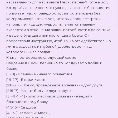
наставлениях для нас в книге Песнь песней? Тот же Бог,
Который дал нам все, что нужно для жизни и благочестия,
призывает нас к праведности, святости и жизни без
компромиссов. Тот же Бог, Который прощает грех и
направляет ищущих мудрости, является главным
экспертом в отношении вашей потребности в романтике
и вашего будущего или настоящего брака. Он
предоставил инструкцию, чтобы мы могли действительно
жить с радостью и глубиной удовлетворения, для
которого Он нас создал.
Книга построена по следующей схеме:
Введение в Песнь песней - Что Бог думает о любви и
браке.
[1:1-8] - Влечение - начало романтики
[1:9-2:7] - Вторая часть
[2:8-3:5] - Время, проведенное в узнавании друг друга.
[2:15-17] - Узнать больше друг о друге
[3:1-11; 4:1-4] - Благочестивое ухаживание ведет к
благочестивому браку
[4:5-16] - Свадьба
[4:1-5:1] - Медовый месяц