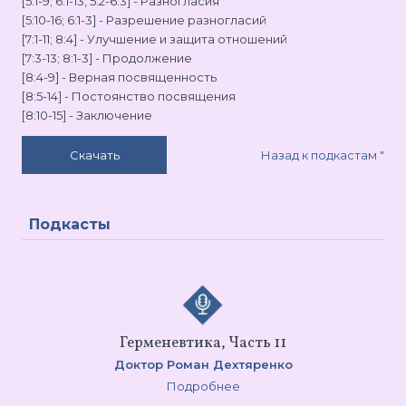
[5:1-9; 6:1-13, 5:2-6:3] - Разногласия
[5:10-16; 6:1-3] - Разрешение разногласий
[7:1-11; 8:4] - Улучшение и защита отношений
[7:3-13; 8:1-3] - Продолжение
[8:4-9] - Верная посвященность
[8:5-14] - Постоянство посвящения
[8:10-15] - Заключение
Назад к подкастам
"
Скачать
Подкасты
Герменевтика, Часть 11
Доктор Роман Дехтяренко
Подробнее