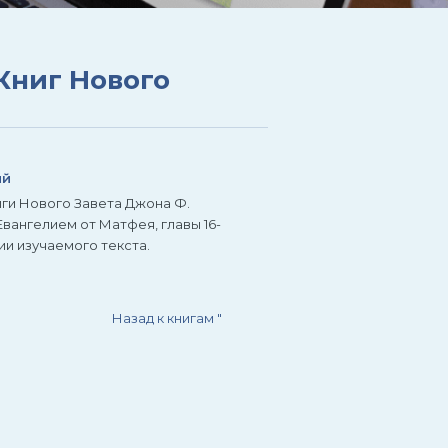
Книг Нового
ий
иги Нового Завета Джона Ф.
Евангелием от Матфея, главы 16-
ии изучаемого текста.
Назад к книгам
"