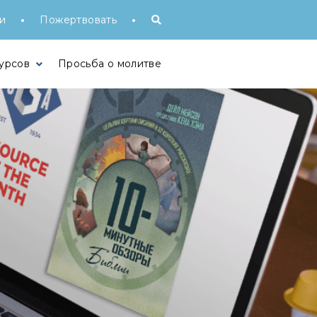
•
•
и
Пожертвовать
урсов
Просьба о молитве