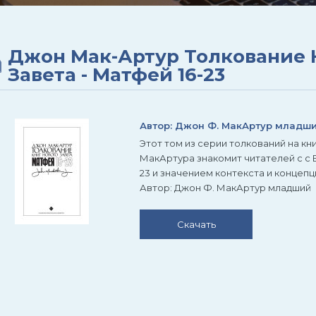
Джон Мак-Артур Толкование 
Завета - Матфей 16-23
Автор: Джон Ф. МакАртур младш
Этот том из серии толкований на кн
МакАртура знакомит читателей с с 
23 и значением контекста и концепц
Автор: Джон Ф. МакАртур младший
Скачать