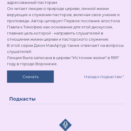
адресованный пасторам.
Он читает лекции о природе церкви, личной жизни
верующих и служении пасторов, включая свое учение и
проповеди. Автор цитирует Первое послание апостола
Павла к Тимофею как основание для этой дискуссии,
главная цель которой - направить слушателей в
отношении жизни церкви и пасторского служения.
В этой серии Джон МакАртур также отвечает на вопросы
слушателей.
Лекция была записана в церкви "Источник жизни" в 1997
году в городе Воронеже.
Назад к подкастам
"
Скачать
Подкасты