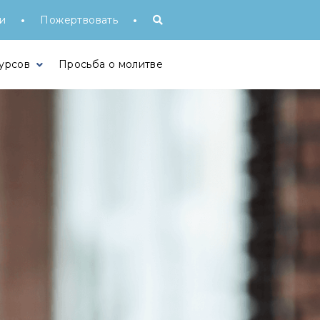
•
•
и
Пожертвовать
урсов
Просьба о молитве