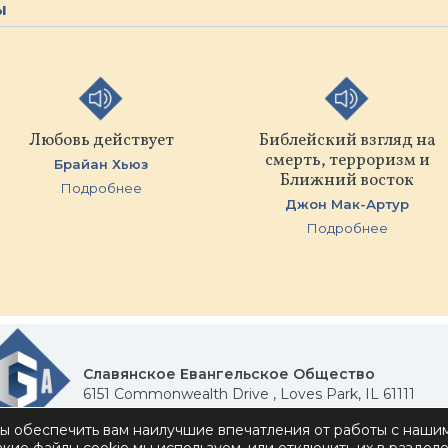
ы
Любовь действует
Библейский взгляд на
смерть, терроризм и
Брайан Хьюз
Ближний восток
Подробнее
Джон Мак-Артур
Подробнее
Славянское Евангельское Общество
6151 Commonwealth Drive , Loves Park, IL 61111
Политика конфиденциальности
Связаться с нам
бы обеспечить вам наилучшие впечатления от работы с нашим
Донорам. Для самостоятельного доступа