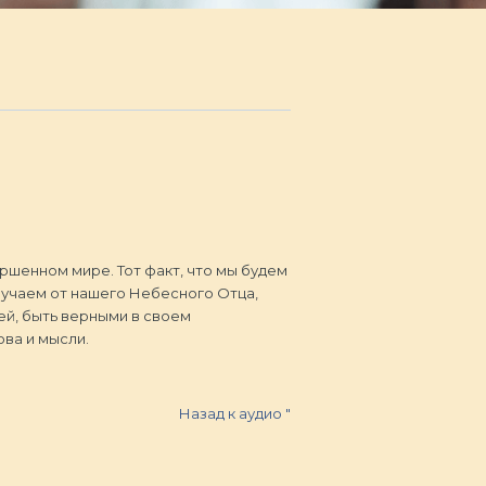
ршенном мире. Тот факт, что мы будем
лучаем от нашего Небесного Отца,
дей, быть верными в своем
ова и мысли.
Назад к аудио
"