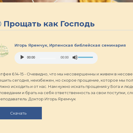
Прощать как Господь
Игорь Яремчук,
Ирпенская библейская семинария
Audio
Use
00:00
00:00
Player
Up/Down
Arrow
keys
тфея 6:14-15 - Очевидно, что мы несовершенны и живем в несове
to
ешить сегодня, неизбежен, но скорое прощение, которое мы по
increase
лжно исходить и от нас. Нам нужно искать прощения у Бога и лю
or
поведании и брать на себя ответственность за свои поступки, сл
decrease
еподаватель: Доктор Игорь Яремчук
volume.
Скачать