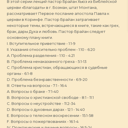
В этой серии лекций пастор Брайан Хьюз из Библейской
церкви «Благодать» в г. Бозман, штат Монтана,
рассматривает Первое послание апостола Павла к
церкви в Коринфе. Пастор Брайан затрагивает
некоторые темы, встречающиеся в книге, такие как грех,
брак, дары Духа и любовь. Пастор Брайан следует
основному плану книги.
I. Вступительное приветствие - 1:1-9
II. Указания относительно проблем - 1:10 - 6:20
A. Проблема разделения - 1:10 - 4:21
B. Проблема ненаказанного греха - 5:1-13
C. Проблема христиан, обращающихся в судебные
органы - 6:1-8
D. Проблема безнравственности - 6:9-20
III. Ответы на вопросы - 7:1 - 16:4
A. Вопросы о браке - 7:1-40
B. Вопросы о христианской свободе - 8:1 - 11:1
C. Вопросы о неустройстве - 11:2-34
D. Вопросы о духовных дарах - 12:1 - 14:40
E. Вопросы о телесном воскресении - 15:1-58
F. Вопросы о пожертвованиях - 16:1-4
IV. Практические и личные вопросы - 16:5-24