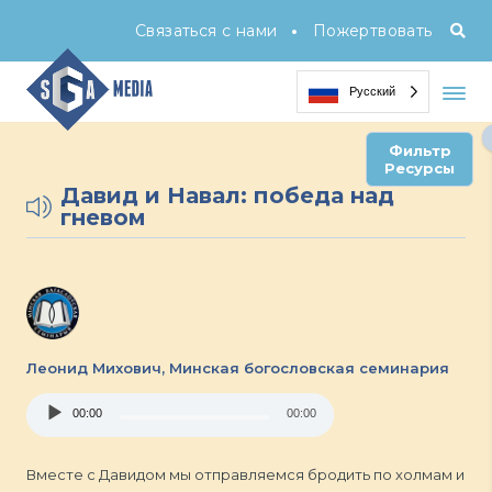
•
Связаться с нами
Пожертвовать
Русский
Фильтр
Ресурсы
Давид и Навал: победа над
гневом
Леонид Михович,
Минская бoгословская семинария
Audio
00:00
00:00
Player
Вместе с Давидом мы отправляемся бродить по холмам и