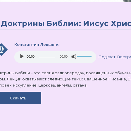
Доктрины Библии: Иисус Христ
Константин Левшеня
Audio
Use
Подкаст:
Воспро
00:00
00:00
Player
Up/Down
Arrow
keys
ктрины Библии – это серия радиопередач, посвященных обучен
to
ры. Лекции охватывают следующие темы: Священное Писание, Бог
increase
ловек, искупление, церковь, ангелы, сатана.
or
decrease
Скачать
volume.