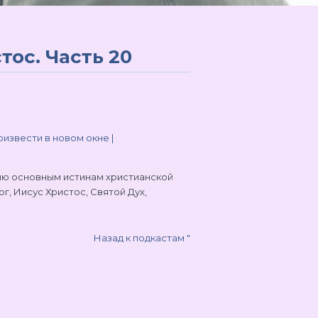
ос. Часть 20
извести в новом окне
|
ию основным истинам христианской
, Иисус Христос, Святой Дух,
Назад к подкастам
"