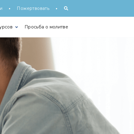
•
•
и
Пожертвовать
урсов
Просьба о молитве