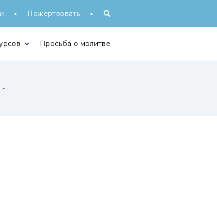
•
•
и
Пожертвовать
урсов
Просьба о молитве
и